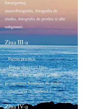
fotoreportaj,
macrofotografia,
fotografia de
studio,
fotografia de produs si alte
subgenuri.
Ziua III-a
Facem practica.
Fotografierea cu blitz.
Fotografia de studio ( posturi,
pozitionarea luminilor de studio,
comunicarea cu modelul ).
Ziua IV-a