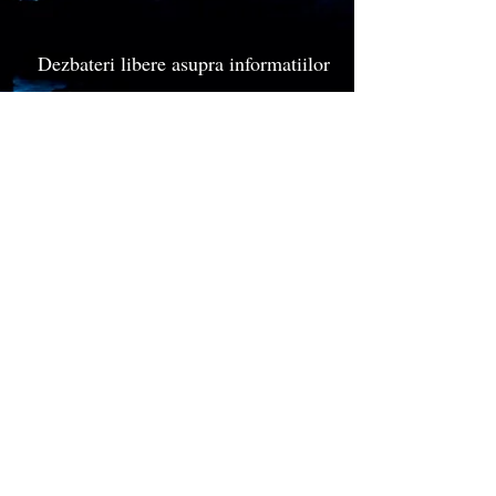
Dezbateri libere asupra informatiilor
asimilate in cele trei zile.
Procesarea imaginilor pe calculator
.
Pret: 400 Ron ( pentru toate cele patru
zile)
Contact:
iancujz@gmail.com
Tel:
0745 105 187
0721 072 121
Va asteptam cu drag !