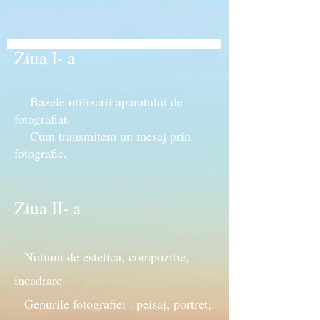
Ziua I- a
Bazele utilizarii aparatului de
fotografiat.
Cum transmitem un mesaj prin
fotografie.
Ziua II- a
Notiuni de estetica, compozitie,
incadrare.
Genurile fotografiei : peisaj, portret,